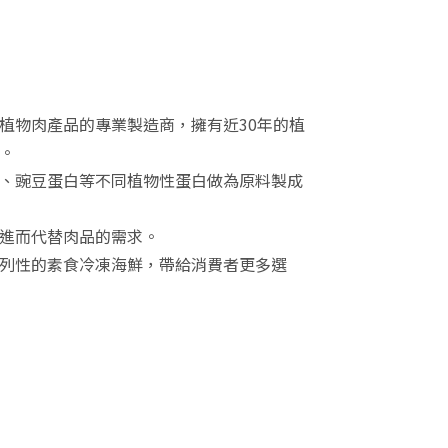
植物肉產品的專業製造商，
擁有近30年的植
。
、豌豆蛋白
等不同植物性蛋白做為原料製成
進而代替肉品的需求。
列性的素食冷凍海鮮，帶給消費者更多選