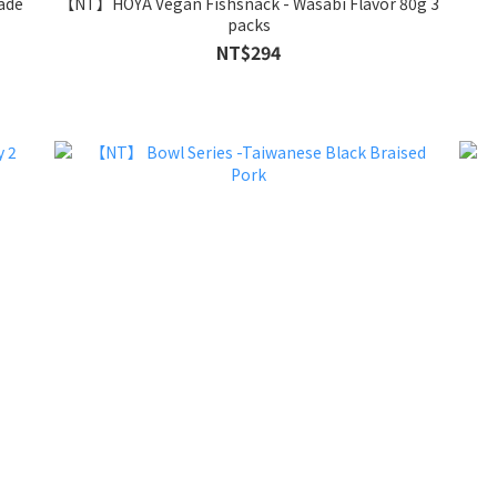
ade
【NT】HOYA Vegan Fishsnack - Wasabi Flavor 80g 3
packs
NT$294