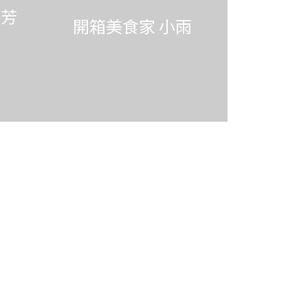
阿芳
開箱美食家 小雨