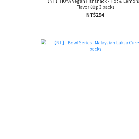
【NT】HOYA Vegan Fishsnack - Hot & Lemon
Flavor 80g 3 packs
NT$294