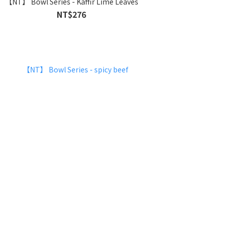
【NT】 Bowl Series - Kaffir Lime Leaves
NT$276