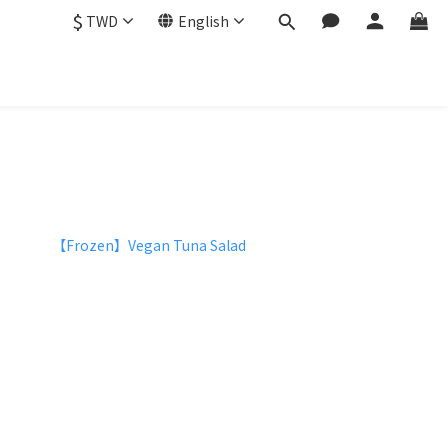
$
TWD
English