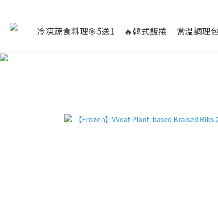
冷凍蔬食料理🎯5送1
🔥韓式飯捲
常溫調理包☀