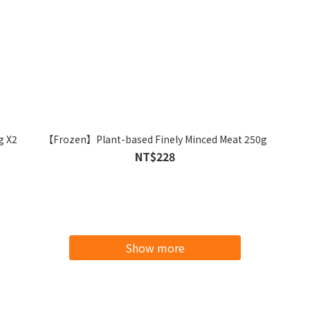
g X2
【Frozen】Plant-based Finely Minced Meat 250g
NT$228
Show more