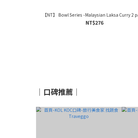
【NT】 Bowl Series -Malaysian Laksa Curry 2 p
NT$276
｜口碑推薦｜