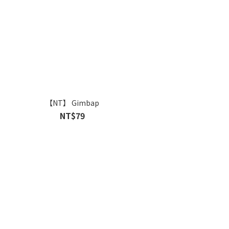
【NT】 Gimbap
NT$79