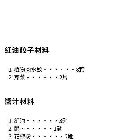
紅油餃子材料
植物肉水餃······8顆
芹菜······2片
醬汁材料
紅油······3匙
醋······1匙
花椒粉······2匙